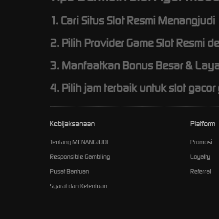
1. Cari Situs Slot Resmi Menangjudi
2. Pilih Provider Game Slot Resmi d
3. Manfaatkan Bonus Besar & Laya
4. Pilih jam terbaik untuk slot ga
Kebijaksanaan
Platform
Tentang MENANGJUDI
Promosi
Responsible Gambling
Loyalty
Pusat Bantuan
Referral
Syarat dan Ketentuan