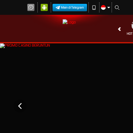
Main di Telegram
HOT