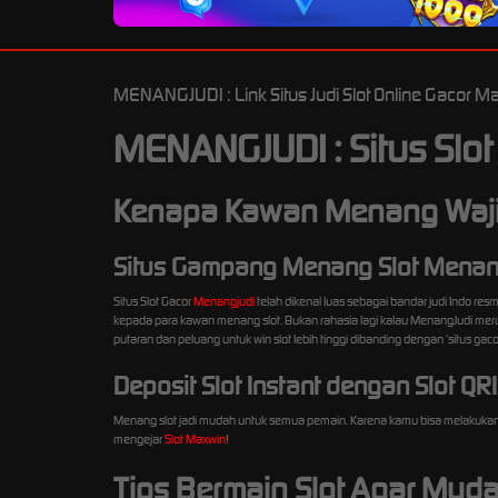
MENANGJUDI : Link Situs Judi Slot Online Gaco
MENANGJUDI : Situs Sl
Kenapa Kawan Menang Wajib 
Situs Gampang Menang Slot Menan
Situs Slot Gacor
Menangjudi
telah dikenal luas sebagai bandar judi Indo 
kepada para kawan menang slot. Bukan rahasia lagi kalau MenangJudi me
putaran dan peluang untuk win slot lebih tinggi dibanding dengan ‘situs gaco
Deposit Slot Instant dengan Slot QR
Menang slot jadi mudah untuk semua pemain. Karena kamu bisa melakukan dep
mengejar
Slot Maxwin
!
Tips Bermain Slot Agar Mud