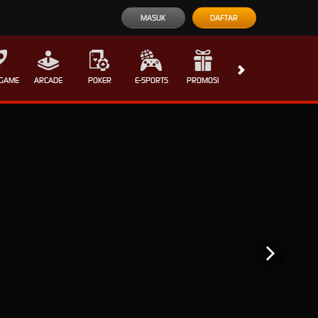
MASUK
DAFTAR
 GAME
ARCADE
POKER
E-SPORTS
PROMOSI