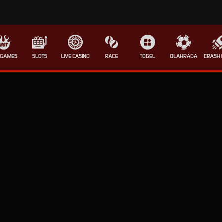
 GAMES
SLOTS
LIVE CASINO
RACE
TOGEL
OLAHRAGA
CRASH