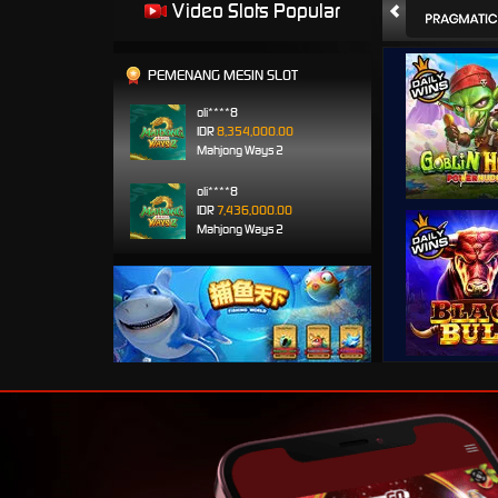
Video Slots Popular
PEMENANG MESIN SLOT
oli****8
IDR
8,354,000.00
Mahjong Ways 2
oli****8
IDR
7,436,000.00
Mahjong Ways 2
oli****8
IDR
5,478,000.00
Mahjong Ways 2
oli****8
IDR
5,214,000.00
Mahjong Ways 2
oli****8
IDR
4,212,000.00
Mahjong Ways 2