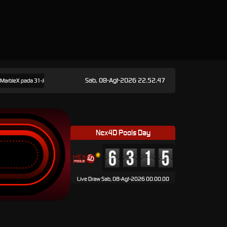
Sab, 08-Agt-2026 22.52.47
 pada 31-Jul-2026 dari 00.00.00 sampai 31-Jul-2027 00.00.00. Selama waktu ini, MarbleX per
Nex4D Pools Day
Live Draw Sab, 08-Agt-2026 00.00.00