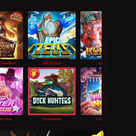
y Showdown
Epic Ze Zeus
Koi Gate
ter Zeus
Duck Hunters
Lucky Neko