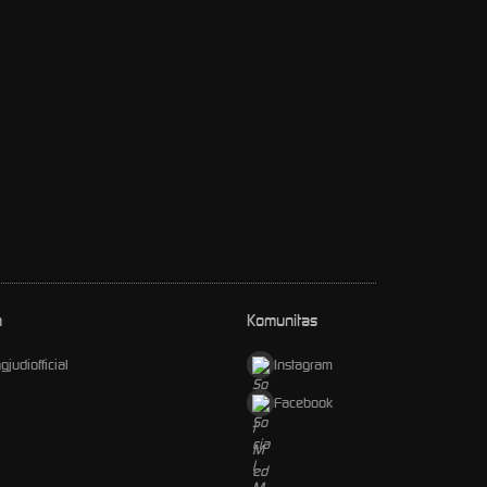
n
Komunitas
judiofficial
Instagram
Facebook