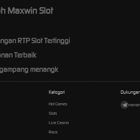
ah Maxwin Slot
engan RTP Slot Tertinggi
nan Terbaik
cor gampang menangk
Kategori
Dukunga
Hot Games
menang
Slots
Live Casino
Race