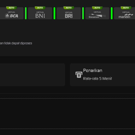
an tidak dapat diproses
Penarikan
Rata-rata 5 Menit