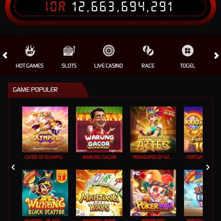
IDR
12,663,694,291
HOT GAMES
SLOTS
LIVE CASINO
RACE
TOGEL
OL
GAME POPULER
GATES OF OLYMPUS POP
WARUNG GACOR
TREASURES OF AZTEC
WUKONG - BLACK SCATTER
MAHJONG WAYS
POKER WIN
PIRATE QUEST 1