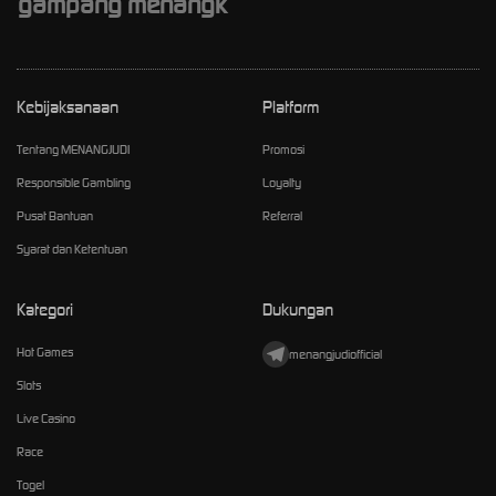
gampang menangk
Kebijaksanaan
Platform
Tentang MENANGJUDI
Promosi
Responsible Gambling
Loyalty
Pusat Bantuan
Referral
Syarat dan Ketentuan
Kategori
Dukungan
Hot Games
menangjudiofficial
Slots
Live Casino
Race
Togel