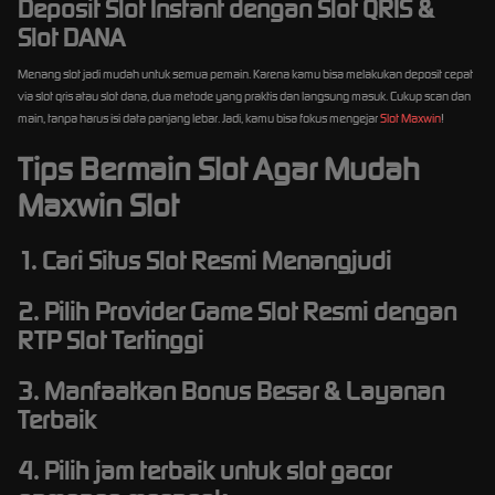
Deposit Slot Instant dengan Slot QRIS &
Slot DANA
Menang slot jadi mudah untuk semua pemain. Karena kamu bisa melakukan deposit cepat
via slot qris atau slot dana, dua metode yang praktis dan langsung masuk. Cukup scan dan
main, tanpa harus isi data panjang lebar. Jadi, kamu bisa fokus mengejar
Slot Maxwin
!
Tips Bermain Slot Agar Mudah
Maxwin Slot
1. Cari Situs Slot Resmi Menangjudi
2. Pilih Provider Game Slot Resmi dengan
RTP Slot Tertinggi
3. Manfaatkan Bonus Besar & Layanan
Terbaik
4. Pilih jam terbaik untuk slot gacor