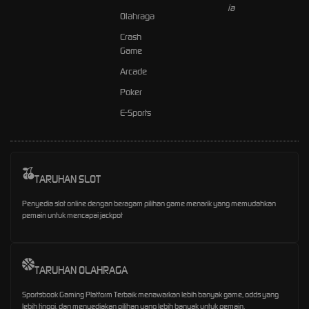
Olahraga
Crash
Game
Arcade
Poker
E-Sports
TARUHAN SLOT
Penyedia slot online dengan beragam pilihan game menarik yang memudahkan
pemain untuk mencapai jackpot
TARUHAN OLAHRAGA
Sportsbook Gaming Platform Terbaik menawarkan lebih banyak game, odds yang
lebih tinggi, dan menyediakan pilihan yang lebih banyak untuk pemain.