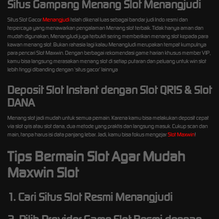
Situs Gampang Menang Slot Menangjudi
Situs Slot Gacor
Menangjudi
telah dikenal luas sebagai bandar judi Indo resmi dan
terpercaya yang menawarkan pengalaman Menang slot terbaik. Tidak hanya aman dan
mudah digunakan, MenangJudi juga terbukti sering memberikan menang slot kepada para
kawan menang slot. Bukan rahasia lagi kalau MenangJudi merupakan tempat kumpulnya
para pencari Slot Maxwin. Dengan berbagai rekomendasi game harian khusus member VIP,
kamu bisa langsung merasakan menang slot di setiap putaran dan peluang untuk win slot
lebih tinggi dibanding dengan ‘situs gacor’ lainnya
Deposit Slot Instant dengan Slot QRIS & Slot
DANA
Menang slot jadi mudah untuk semua pemain. Karena kamu bisa melakukan deposit cepat
via slot qris atau slot dana, dua metode yang praktis dan langsung masuk. Cukup scan dan
main, tanpa harus isi data panjang lebar. Jadi, kamu bisa fokus mengejar
Slot Maxwin
!
Tips Bermain Slot Agar Mudah
Maxwin Slot
1. Cari Situs Slot Resmi Menangjudi