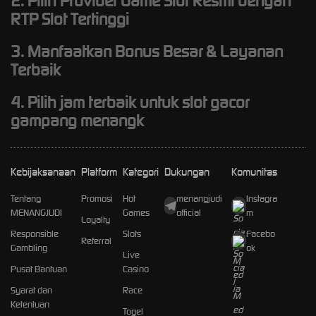
2. Pilih Provider Game Slot Resmi dengan
RTP Slot Tertinggi
3. Manfaatkan Bonus Besar & Layanan
Terbaik
4. Pilih jam terbaik untuk slot gacor
gampang menangk
Kebijaksanaan
Platform
Kategori
Dukungan
Komunitas
Tentang
Promosi
Hot
menangjudi
Instagra
MENANGJUDI
Games
official
m
Loyalty
Responsible
Slots
Facebo
Referral
Gambling
ok
Live
Pusat Bantuan
Casino
Syarat dan
Race
Ketentuan
Togel