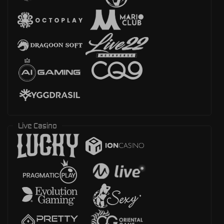
Live Casino