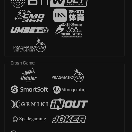
Crash Game