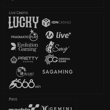
Live Casino
Race