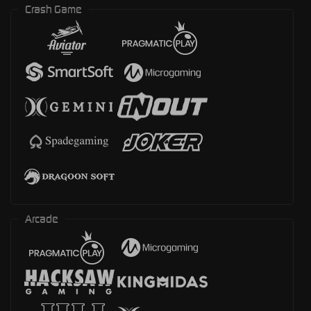
Crash Game
Arcade