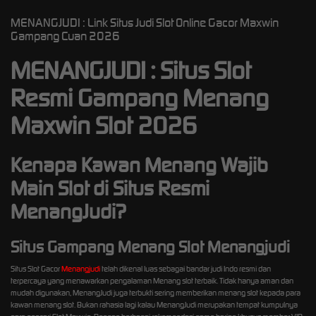
MENANGJUDI : Link Situs Judi Slot Online Gacor Maxwin
Gampang Cuan 2026
MENANGJUDI : Situs Slot
Resmi Gampang Menang
Maxwin Slot 2026
Kenapa Kawan Menang Wajib
Main Slot di Situs Resmi
MenangJudi?
Situs Gampang Menang Slot Menangjudi
Situs Slot Gacor
Menangjudi
telah dikenal luas sebagai bandar judi Indo resmi dan
terpercaya yang menawarkan pengalaman Menang slot terbaik. Tidak hanya aman dan
mudah digunakan, MenangJudi juga terbukti sering memberikan menang slot kepada para
kawan menang slot. Bukan rahasia lagi kalau MenangJudi merupakan tempat kumpulnya