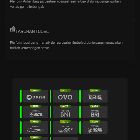
Platform Pilihan bagi perusahaan-perusahaan terbaik di dunia, dengan pilihan
variasi game terbanyak
TARUHAN TOGEL
Platform togel yang menarik dari perusahan terbaik di dunia yang menawarkan
hadiah kemenangan besar