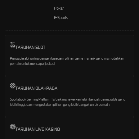
Poker
E-Sports
TARUHAN SLOT
Penyedia slot online dengan beragam pilihan game menarik yang memudahkan
pemain untuk mencapai jackpot
TARUHAN OLAHRAGA
Sportsbook Gaming Platform Terbaik menawarkan lebih banyak game, odds yang
lebih tinggi, dan menyediakan pilihan yang lebih banyak untuk pemain.
TARUHAN LIVE KASINO