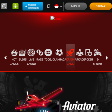
Main di
MASUK
DAFTAR
Telegram
HOT
SLOTS
LIVE
RACE
TOGEL
OLAHRAGA
CRASH
ARCADE
POKER
E-
PROMO
GAMES
CASINO
GAME
SPORTS