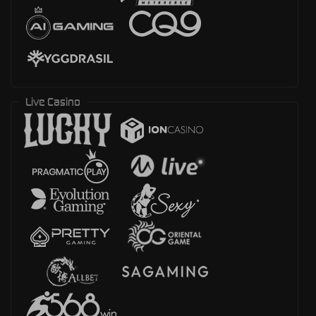
Live Casino