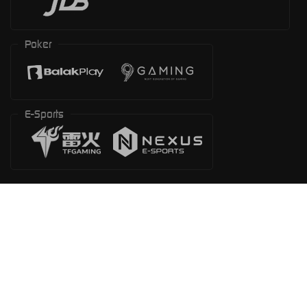
Poker
E-Sports