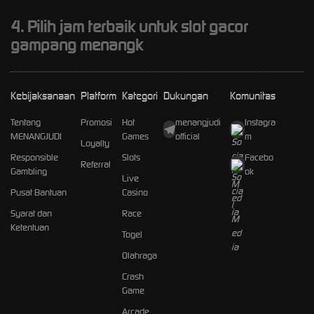
4. Pilih jam terbaik untuk slot gacor
gampang menangk
Kebijaksanaan
Platform
Kategori
Dukungan
Komunitas
Tentang
Promosi
Hot
menangjudi
Instagra
MENANGJUDI
Games
official
m
Loyalty
Responsible
Slots
Facebo
Referral
Gambling
ok
Live
Pusat Bantuan
Casino
Syarat dan
Race
Ketentuan
Togel
Olahraga
Crash
Game
Arcade