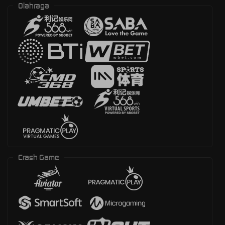
Olahraga
Crash Game