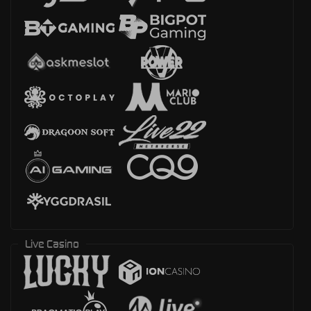
Live Casino