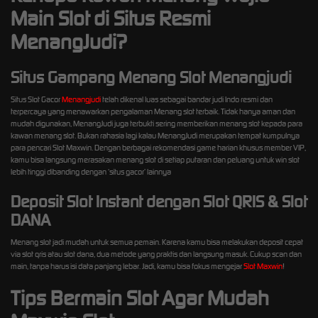
Main Slot di Situs Resmi
MenangJudi?
Situs Gampang Menang Slot Menangjudi
Situs Slot Gacor
Menangjudi
telah dikenal luas sebagai bandar judi Indo resmi dan
terpercaya yang menawarkan pengalaman Menang slot terbaik. Tidak hanya aman dan
mudah digunakan, MenangJudi juga terbukti sering memberikan menang slot kepada para
kawan menang slot. Bukan rahasia lagi kalau MenangJudi merupakan tempat kumpulnya
para pencari Slot Maxwin. Dengan berbagai rekomendasi game harian khusus member VIP,
kamu bisa langsung merasakan menang slot di setiap putaran dan peluang untuk win slot
lebih tinggi dibanding dengan ‘situs gacor’ lainnya
Deposit Slot Instant dengan Slot QRIS & Slot
DANA
Menang slot jadi mudah untuk semua pemain. Karena kamu bisa melakukan deposit cepat
via slot qris atau slot dana, dua metode yang praktis dan langsung masuk. Cukup scan dan
main, tanpa harus isi data panjang lebar. Jadi, kamu bisa fokus mengejar
Slot Maxwin
!
Tips Bermain Slot Agar Mudah