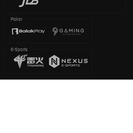
Poker
E-Sports