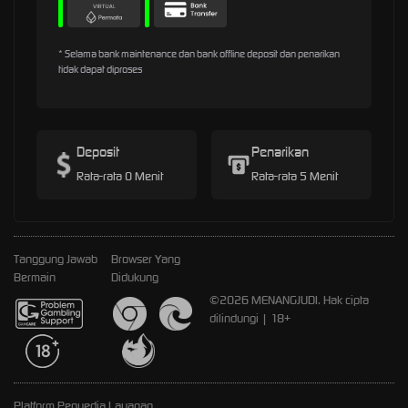
* Selama bank maintenance dan bank offline deposit dan penarikan
tidak dapat diproses
Deposit
Penarikan
Rata-rata 0 Menit
Rata-rata 5 Menit
Tanggung Jawab
Browser Yang
Bermain
Didukung
©2026 MENANGJUDI. Hak cipta
dilindungi | 18+
Platform Penyedia Layanan