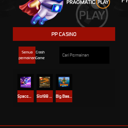
PP CASINO
Semua
Crash
permainan
Game
Spaceman
Slot88 High Flyer
Big Bass Crash