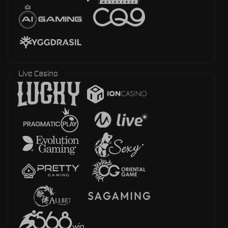
Live Casino