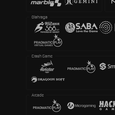
Olahraga
Crash Game
Arcade