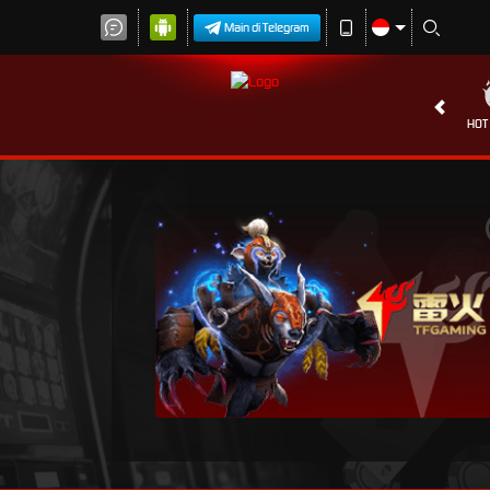
Main di Telegram
HOT