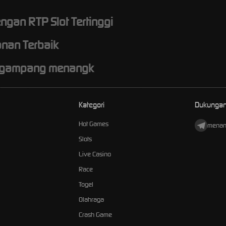
engan RTP Slot Tertinggi
nan Terbaik
cor gampang menangk
Kategori
Dukunga
Hot Games
menang
Slots
Live Casino
Race
Togel
Olahraga
Crash Game