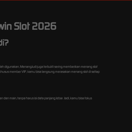
in Slot 2026
di?
ah digunakan, MenangJudi juga terbukti sering memberikan menang slot
khusus member VIP, kamu bisa langsung merasakan menang slot di setiap
dan main, tanpa harus isi data panjang lebar. Jadi, kamu bisa fokus