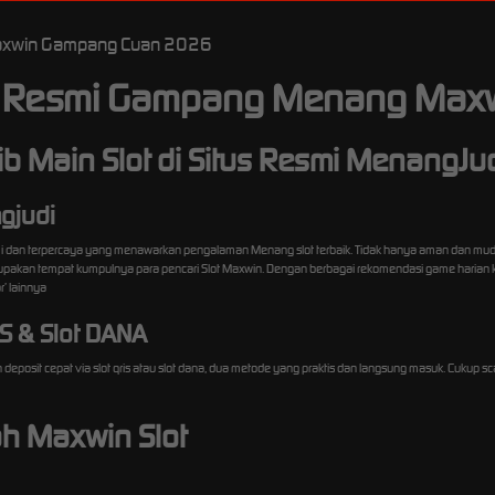
r Maxwin Gampang Cuan 2026
ot Resmi Gampang Menang Maxw
Main Slot di Situs Resmi MenangJu
gjudi
resmi dan terpercaya yang menawarkan pengalaman Menang slot terbaik. Tidak hanya aman dan mud
rupakan tempat kumpulnya para pencari Slot Maxwin. Dengan berbagai rekomendasi game harian 
r’ lainnya
IS & Slot DANA
osit cepat via slot qris atau slot dana, dua metode yang praktis dan langsung masuk. Cukup scan 
ah Maxwin Slot