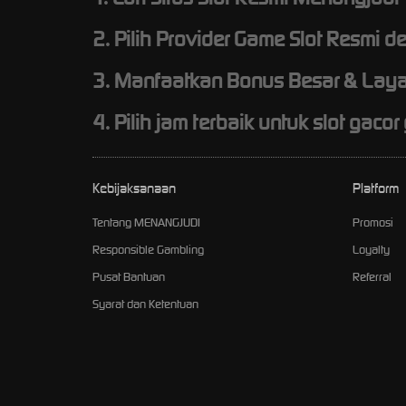
2. Pilih Provider Game Slot Resmi d
3. Manfaatkan Bonus Besar & Laya
4. Pilih jam terbaik untuk slot ga
Kebijaksanaan
Platform
Tentang MENANGJUDI
Promosi
Responsible Gambling
Loyalty
Pusat Bantuan
Referral
Syarat dan Ketentuan