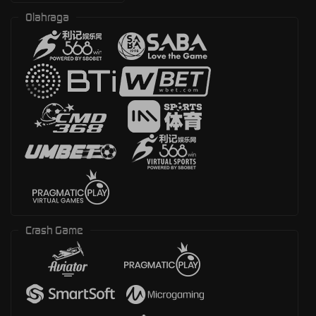
Olahraga
Crash Game