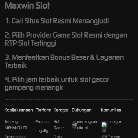
Maxwin Slot
1. Cari Situs Slot Resmi Menangjudi
2. Pilih Provider Game Slot Resmi dengan
RTP Slot Tertinggi
3. Manfaatkan Bonus Besar & Layanan
Terbaik
4. Pilih jam terbaik untuk slot gacor
gampang menangk
Kebijaksanaan
Platform
Kategori
Dukungan
Komunitas
Tentang
Promosi
Hot
menangjudi
Instagra
MENANGJUDI
Games
official
m
Loyalty
Responsible
Slots
Facebo