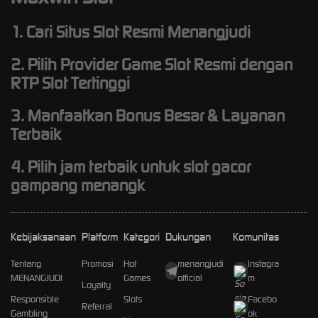
1. Cari Situs Slot Resmi Menangjudi
2. Pilih Provider Game Slot Resmi dengan
RTP Slot Tertinggi
3. Manfaatkan Bonus Besar & Layanan
Terbaik
4. Pilih jam terbaik untuk slot gacor
gampang menangk
Kebijaksanaan
Platform
Kategori
Dukungan
Komunitas
Tentang
Promosi
Hot
menangjudi
Instagra
MENANGJUDI
Games
official
m
Loyalty
Responsible
Slots
Facebo
Referral
Gambling
ok