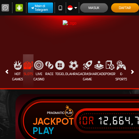
Main di
MASUK
DAFTAR
Telegram
HOT
SLOTS
LIVE
RACE
TOGEL
OLAHRAGA
CRASH
ARCADE
POKER
E-
PROMO
GAMES
CASINO
GAME
SPORTS
IDR
12,664,
JACKPOT
PLAY