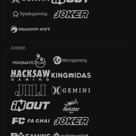
Arcade