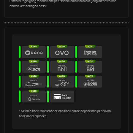
Platform togel yang menarik dari perusahan terbaik di dunia yang menawarkan
hadiah kemenangan besar
* Selama bank maintenance dan bank offline deposit dan penarikan
tidak dapat diproses