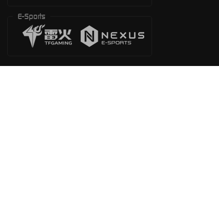
E-Sports