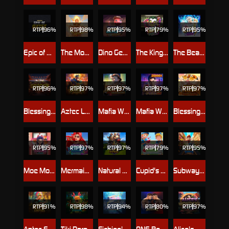
RTP
96%
RTP
98%
RTP
95%
RTP
79%
RTP
95%
Epic of Aztec
The Monkey King
Dino Gems
The King Joker
The Beat of Olympus 1000
RTP
96%
RTP
97%
RTP
97%
RTP
97%
RTP
97%
Blessing of the Dragon
Aztec Legend
Mafia Ways
Mafia Ways II : Metro Haven Heist
Blessing of the Tiger
RTP
95%
RTP
97%
RTP
97%
RTP
79%
RTP
95%
Moe Moe Cute
Mermaid's Market
Natural Ace
Cupid's Garden
Subway Runner
RTP
91%
RTP
98%
RTP
94%
RTP
80%
RTP
97%