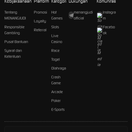
Kebijaksanaan
Platform
Kategori
Dukungan
Komunitas
Tentang
Promosi
Hot
menangjudi
Instagra
MENANGJUDI
Games
official
m
Loyalty
Responsible
Slots
Facebo
Referral
Gambling
ok
Live
Pusat Bantuan
Casino
Syarat dan
Race
Ketentuan
Togel
Olahraga
Crash
Game
Arcade
Poker
E-Sports