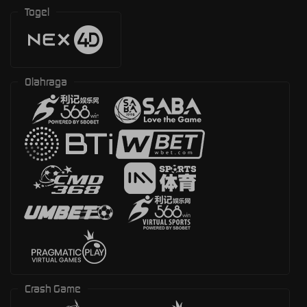
Togel
Olahraga
Crash Game