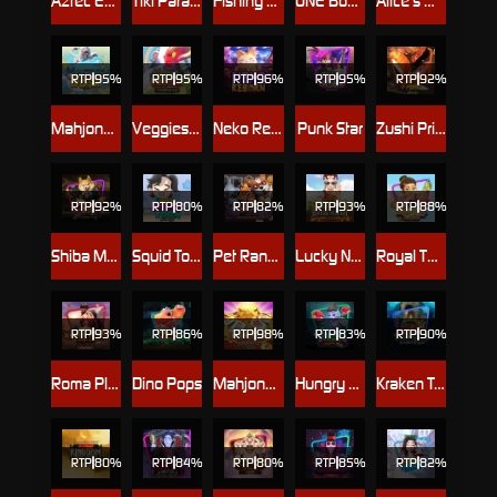
Aztec Empire
Tiki Paradise
Fishing's Paradise
ONE Boxing
Alice's Wonder
RTP
95%
RTP
95%
RTP
96%
RTP
95%
RTP
92%
Mahjong of the White Tiger
Veggies Bonanza
Neko Reborn
Punk Star
Zushi Prime
RTP
92%
RTP
80%
RTP
82%
RTP
93%
RTP
88%
Shiba Mogul
Squid Toon
Pet Ranger
Lucky NangKwak
Royal Thai Dessert
RTP
93%
RTP
86%
RTP
98%
RTP
83%
RTP
90%
Roma Plus
Dino Pops
Mahjong Legend
Hungry Krahung
Kraken Treasure
RTP
80%
RTP
84%
RTP
80%
RTP
85%
RTP
82%