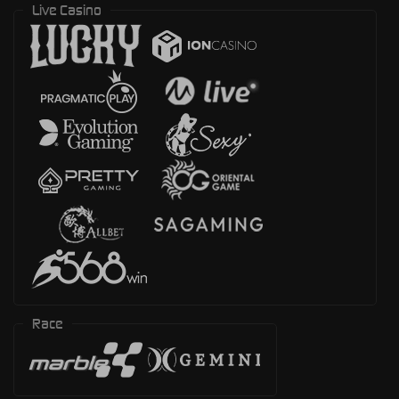
Live Casino
Race