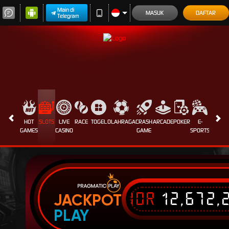
Main di
MASUK
DAFTAR
Telegram
HOT
SLOTS
LIVE
RACE
TOGEL
OLAHRAGA
CRASH
ARCADE
POKER
E-
PROMO
GAMES
CASINO
GAME
SPORTS
IDR
12,672,
JACKPOT
PLAY